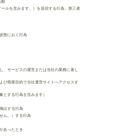
活動
子メールを含みます。）を送信する行為、第三者
な状態におく行為
要し、サービスの運営または当社の業務に著し
および商業目的で当社運営サイトへアクセスす
対象とする行為を含みます）
・掲出する行為
ません。）する行為
納があったとき