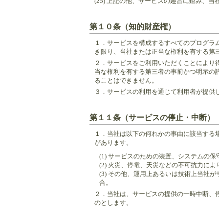
(25) 上記の他、サービスの趣旨に鑑み、
第１０条（知的財産権）
１．
サービスを構成するすべてのプログラ
き限り、当社または正当な権利を有する第
２．
サービスをご利用いただくことにより
当な権利を有する第三者の事前かつ明示の
ることはできません。
３．
サービスの利用を通じて利用者が提供
第１１条（サービスの停止・中断）
１．
当社は以下の何れかの事由に該当する
があります。
(1) サービスのための装置、システムの
(2) 火災、停電、天災などの不可抗力に
(3) その他、運用上あるいは技術上当
合。
２．
当社は、サービスの提供の一時中断、
のとします。