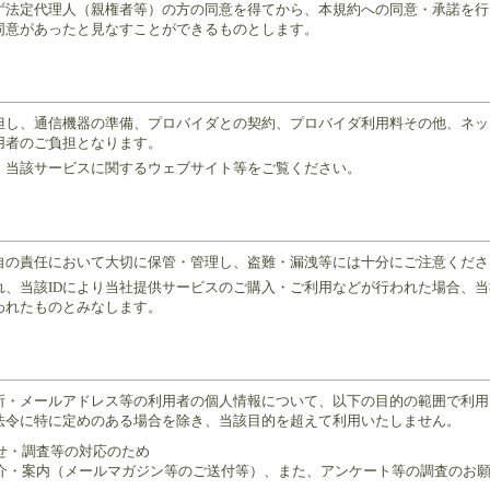
ず法定代理人（親権者等）の方の同意を得てから、本規約への同意・承諾を行
同意があったと見なすことができるものとします。
。但し、通信機器の準備、プロバイダとの契約、プロバイダ利用料その他、ネ
用者のご負担となります。
、当該サービスに関するウェブサイト等をご覧ください。
）
各自の責任において大切に保管・管理し、盗難・漏洩等には十分にご注意くださ
れ、当該IDにより当社提供サービスのご購入・ご利用などが行われた場合、
われたものとみなします。
）
所・メールアドレス等の利用者の個人情報について、以下の目的の範囲で利用
法令に特に定めのある場合を除き、当該目的を超えて利用いたしません。
合せ・調査等の対応のため
ご紹介・案内（メールマガジン等のご送付等）、また、アンケート等の調査のお