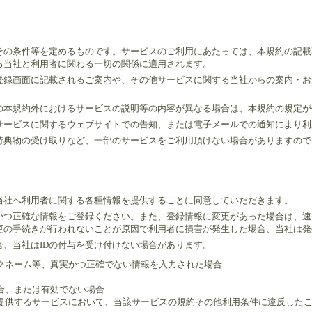
その条件等を定めるものです。サービスのご利用にあたっては、本規約の記載
る当社と利用者に関わる一切の関係に適用されます。
の登録画面に記載されるご案内や、その他サービスに関する当社からの案内・
の本規約外におけるサービスの説明等の内容が異なる場合は、本規約の規定が
サービスに関するウェブサイトでの告知、または電子メールでの通知により利
特典物の受け取りなど、一部のサービスをご利用頂けない場合がありますので
、当社へ利用者に関する各種情報を提供することに同意していただきます。
実かつ正確な情報をご登録ください。また、登録情報に変更があった場合は、
更の手続きが行われないことが原因で利用者に損害が発生した場合、当社は発
、当社はIDの付与を受け付けない場合があります。
ニックネーム等、真実かつ正確でない情報を入力された場合
場合、または有効でない場合
社の提供するサービスにおいて、当該サービスの規約その他利用条件に違反した