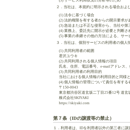
(3) サービス利用状況の分析等のため
２．
当社は、本規約に明示される場合およ
(1) 法令に基づく場合
(2) 法的権限を有する者からの開示要求
(3) 急迫または不正な侵害から、当社
(4) 業務上、委託先に開示が必要と判断さ
(5) 事業の承継その他の方法による、
３．
当社は、個別サービスの利用者の個人
(1) 共同利用者の範囲
君沢ユウキ
(2) 共同利用される個人情報の項目
氏名、住所、電話番号、e-mailアド
(3) 共同利用者の利用目的
当社における個人情報の利用目的と同様
(4) 個人情報の管理について責任を有する
〒150-0043
東京都渋谷区道玄坂二丁目25番12号 道玄坂通 do
株式会社SKIYAKI
https://skiyaki.com
第７条（IDの譲渡等の禁止）
１．
利用者は、IDを利用者以外の第三者に