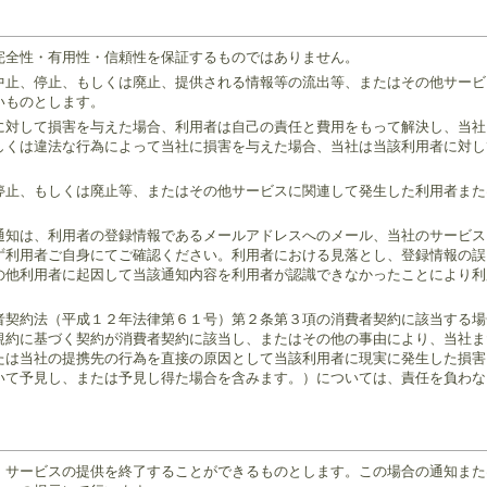
完全性・有用性・信頼性を保証するものではありません。
中止、停止、もしくは廃止、提供される情報等の流出等、またはその他サービ
いものとします。
に対して損害を与えた場合、利用者は自己の責任と費用をもって解決し、当社
しくは違法な行為によって当社に損害を与えた場合、当社は当該利用者に対し
停止、もしくは廃止等、またはその他サービスに関連して発生した利用者また
通知は、利用者の登録情報であるメールアドレスへのメール、当社のサービス
ず利用者ご自身にてご確認ください。利用者における見落とし、登録情報の誤
の他利用者に起因して当該通知内容を利用者が認識できなかったことにより利
者契約法（平成１２年法律第６１号）第２条第３項の消費者契約に該当する場
規約に基づく契約が消費者契約に該当し、またはその他の事由により、当社ま
たは当社の提携先の行為を直接の原因として当該利用者に現実に発生した損害
いて予見し、または予見し得た場合を含みます。）については、責任を負わな
、サービスの提供を終了することができるものとします。この場合の通知また