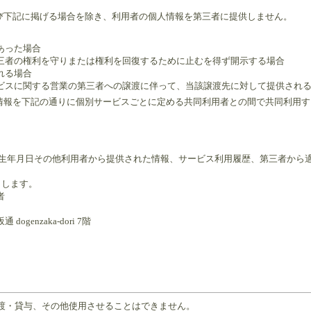
び下記に掲げる場合を除き、利用者の個人情報を第三者に提供しません。
があった場合
や第三者の権利を守りまたは権利を回復するために止むを得ず開示する場合
れる場合
サービスに関する営業の第三者への譲渡に伴って、当該譲渡先に対して提供され
情報を下記の通りに個別サービスごとに定める共同利用者との間で共同利用す
レス、生年月日その他利用者から提供された情報、サービス利用履歴、第三者から
とします。
者
genzaka-dori 7階
譲渡・貸与、その他使用させることはできません。