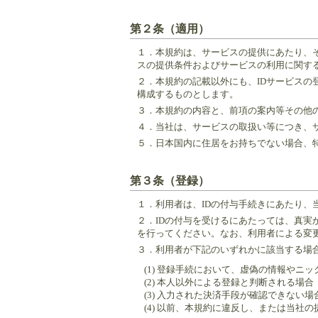
第２条（適用）
１．
本規約は、サービスの提供にあたり、
スの提供条件およびサービスの利用に関す
２．
本規約の記載以外にも、IDサービス
構成するものとします。
３．
本規約の内容と、前項の案内等その他
４．
当社は、サービスの取扱い等につき、
５．
日本国内に住居をお持ちでない場合、
第３条（登録）
１．
利用者は、IDの付与手続きにあたり
２．
IDの付与を受けるにあたっては、真
を行ってください。なお、利用者による変
３．
利用者が下記のいずれかに該当する場合
(1) 登録手続において、虚偽の情報や
(2) 本人以外による登録と判断される場合
(3) 入力された決済手段が確認できない
(4) 以前、本規約に違反し、または当