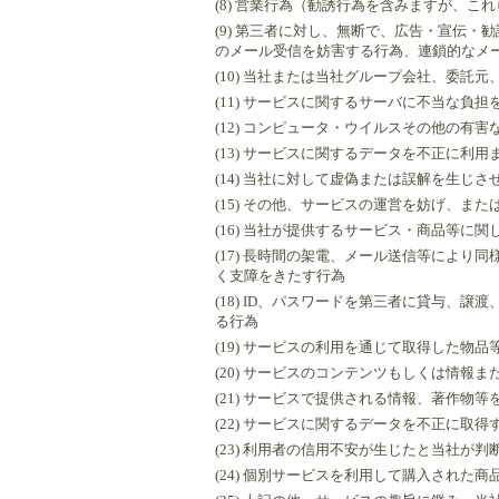
(8) 営業行為（勧誘行為を含みますが、
(9) 第三者に対し、無断で、広告・宣伝
のメール受信を妨害する行為、連鎖的なメ
(10) 当社または当社グループ会社、委
(11) サービスに関するサーバに不当な
(12) コンピュータ・ウイルスその他の
(13) サービスに関するデータを不正に利
(14) 当社に対して虚偽または誤解を生じ
(15) その他、サービスの運営を妨げ、ま
(16) 当社が提供するサービス・商品等に
(17) 長時間の架電、メール送信等によ
く支障をきたす行為
(18) ID、パスワードを第三者に貸与
る行為
(19) サービスの利用を通じて取得した
(20) サービスのコンテンツもしくは情
(21) サービスで提供される情報、著作
(22) サービスに関するデータを不正に
(23) 利用者の信用不安が生じたと当社が判
(24) 個別サービスを利用して購入され