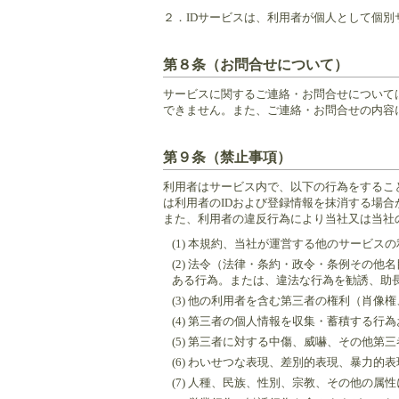
２．
IDサービスは、利用者が個人として個
第８条（お問合せについて）
サービスに関するご連絡・お問合せについて
できません。また、ご連絡・お問合せの内容
第９条（禁止事項）
利用者はサービス内で、以下の行為をするこ
は利用者のIDおよび登録情報を抹消する場合
また、利用者の違反行為により当社又は当社
(1) 本規約、当社が運営する他のサービ
(2) 法令（法律・条約・政令・条例その
ある行為。または、違法な行為を勧誘、助
(3) 他の利用者を含む第三者の権利（肖
(4) 第三者の個人情報を収集・蓄積する
(5) 第三者に対する中傷、威嚇、その他第
(6) わいせつな表現、差別的表現、暴力
(7) 人種、民族、性別、宗教、その他の