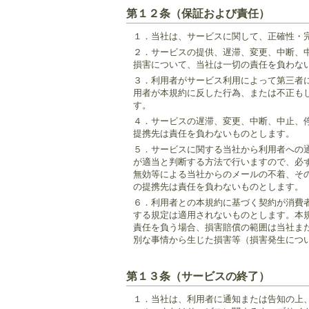
第１２条（保証および責任）
１．
当社は、サービスに関して、正確性・
２．
サービスの提供、遅滞、変更、中断、
損害について、当社は一切の責任を負わな
３．
利用者がサービス利用によって第三者
用者が本規約に反した行為、または不正も
す。
４．
サービスの遅滞、変更、中断、中止、
提携先は責任を負わないものとします。
５．
サービスに関する当社から利用者への
が適当と判断する方法で行いますので、必
無効等による当社からのメールの不着、そ
の提携先は責任を負わないものとします。
６．
利用者との本規約に基づく契約が消費
する規定は適用されないものとします。本
責任を負う場合、損害賠償の範囲は当社ま
別な事情から生じた損害等（損害発生につ
第１３条（サービスの終了）
１．
当社は、利用者に通知または告知の上