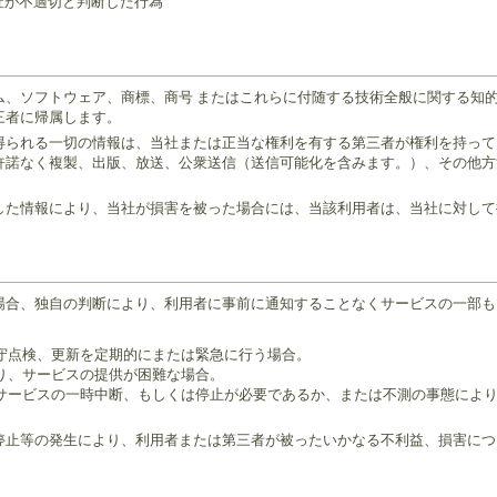
当社が不適切と判断した行為
ム、ソフトウェア、商標、商号 またはこれらに付随する技術全般に関する知
三者に帰属します。
得られる一切の情報は、当社または正当な権利を有する第三者が権利を持って
許諾なく複製、出版、放送、公衆送信（送信可能化を含みます。）、その他方
した情報により、当社が損害を被った場合には、当該利用者は、当社に対して
場合、独自の判断により、利用者に事前に通知することなくサービスの一部も
保守点検、更新を定期的にまたは緊急に行う場合。
より、サービスの提供が困難な場合。
社がサービスの一時中断、もしくは停止が必要であるか、または不測の事態によ
停止等の発生により、利用者または第三者が被ったいかなる不利益、損害につ