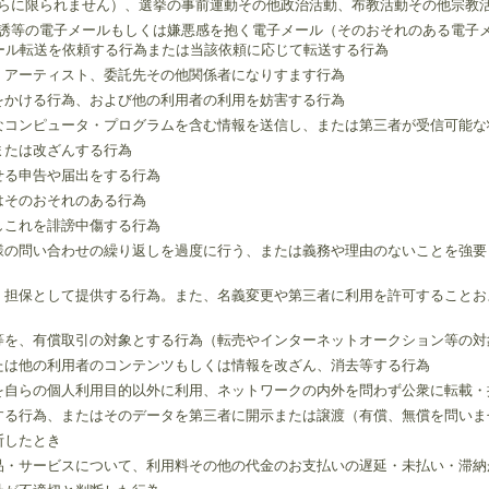
これらに限られません）、選挙の事前運動その他政治活動、布教活動その他宗教
・勧誘等の電子メールもしくは嫌悪感を抱く電子メール（そのおそれのある電
ール転送を依頼する行為または当該依頼に応じて転送する行為
託元、アーティスト、委託先その他関係者になりすます行為
負担をかける行為、および他の利用者の利用を妨害する行為
有害なコンピュータ・プログラムを含む情報を送信し、または第三者が受信可能
用または改ざんする行為
させる申告や届出をする行為
たはそのおそれのある行為
関しこれを誹謗中傷する行為
り同様の問い合わせの繰り返しを過度に行う、または義務や理由のないことを強
、譲渡、担保として提供する行為。また、名義変更や第三者に利用を許可すること
物品等を、有償取引の対象とする行為（転売やインターネットオークション等の
報または他の利用者のコンテンツもしくは情報を改ざん、消去等する行為
物等を自らの個人利用目的以外に利用、ネットワークの内外を問わず公衆に転載
取得する行為、またはそのデータを第三者に開示または譲渡（有償、無償を問い
断したとき
た商品・サービスについて、利用料その他の代金のお支払いの遅延・未払い・滞