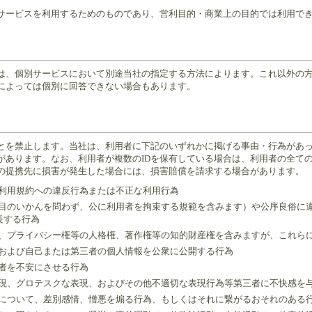
別サービスを利用するためのものであり、営利目的・商業上の目的では利用で
は、個別サービスにおいて別途当社の指定する方法によります。これ以外の
によっては個別に回答できない場合もあります。
とを禁止します。当社は、利用者に下記のいずれかに掲げる事由・行為があっ
があります。なお、利用者が複数のIDを保有している場合は、利用者の全ての
の提携先に損害が発生した場合には、損害賠償を請求する場合があります。
スの利用規約への違反行為または不正な利用行為
他名目のいかんを問わず、公に利用者を拘束する規範を含みます）や公序良俗
長する行為
像権、プライバシー権等の人格権、著作権等の知的財産権を含みますが、これら
行為および自己または第三者の個人情報を公衆に公開する行為
三者を不安にさせる行為
的表現、グロテスクな表現、およびその他不適切な表現行為等第三者に不快感を
属性について、差別感情、憎悪を煽る行為、もしくはそれに繋がるおそれのある