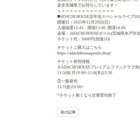
是非茨城県でお待ちしています！
＝＝＝＝＝＝＝＝＝＝＝＝＝＝
◼️ADACHI HOUSE忘年会スペシャルライブ202
開催日：2025年12月28日(日)
入場抽選12:45 開場13:00 開演14:00
会場：ADACHI HOUSEホール(茨城県水戸市吉沢
チケット代：5000円(別途1D)
チケットご購入はこちら
https://adachihousegoods.shop/
チケット発売情報
①ADACHI HOUSEプレミアムファンクラブ先
11/3(祝/月) 9:00~11/6(木)23:59
②一般発売
11/7(金)19:00~
*チケット無くなり次第受付終了
前の記事