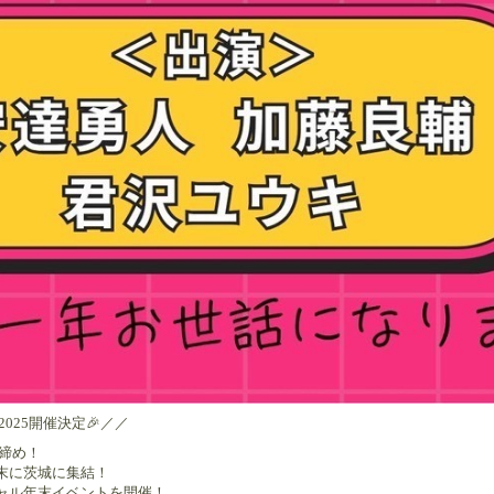
2025開催決定🎉／／
ト締め！
末に茨城に集結！
ャル年末イベントを開催！