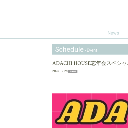
News
Schedule
- Event
ADACHI HOUSE忘年会スペシャ
2025.12.28
EVENT