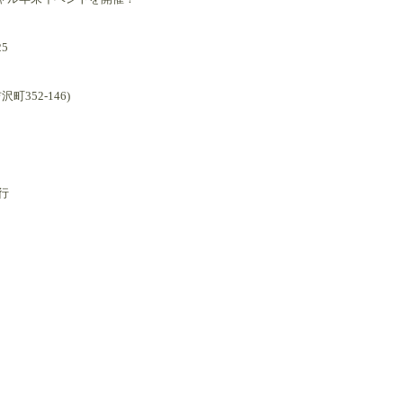
5
町352-146)
行