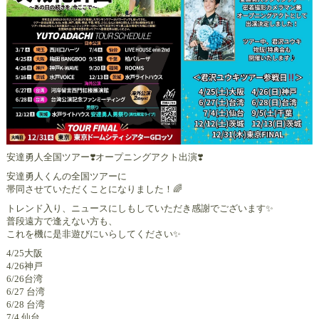
安達勇人全国ツアー❣️オープニングアクト出演❣️
安達勇人くんの全国ツアーに
帯同させていただくことになりました！🌈
トレンド入り、ニュースにしもしていただき感謝でございます✨
普段遠方で逢えない方も、
これを機に是非遊びにいらしてください✨
4/25大阪
4/26神戸
6/26台湾
6/27 台湾
6/28 台湾
7/4 仙台