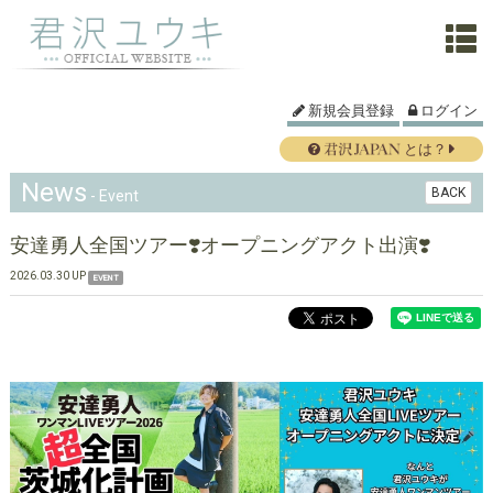
新規会員登録
ログイン
とは？
News
BACK
- Event
安達勇人全国ツアー❣️オープニングアクト出演❣️
2026.03.30 UP
EVENT