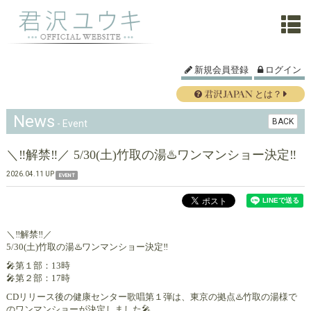
新規会員登録
ログイン
とは？
News
BACK
- Event
＼‼️解禁‼️／ 5/30(土)竹取の湯♨️ワンマンショー決定‼️
2026.04.11 UP
EVENT
＼‼️解禁‼️／
5/30(土)竹取の湯♨️ワンマンショー決定‼️
🎤第１部：13時
🎤第２部：17時
CDリリース後の健康センター歌唱第１弾は、東京の拠点♨️竹取の湯様で
のワンマンショーが決定しました🎤