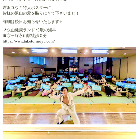
君沢ユウキ特大ポスターに、
皆様の沢山の愛を貼りにきて下さいませ！
詳細は後日お知らせいたします✨️
📍永山健康ランド 竹取の湯♨️
🚊京王線永山駅徒歩０分
https://www.taketorinoyu.com/