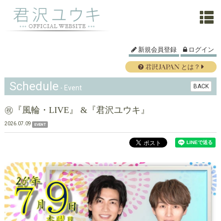
新規会員登録
ログイン
とは？
Schedule
BACK
- Event
㊗️『風輪・LIVE』 &『君沢ユウキ』
2026.07.09
EVENT