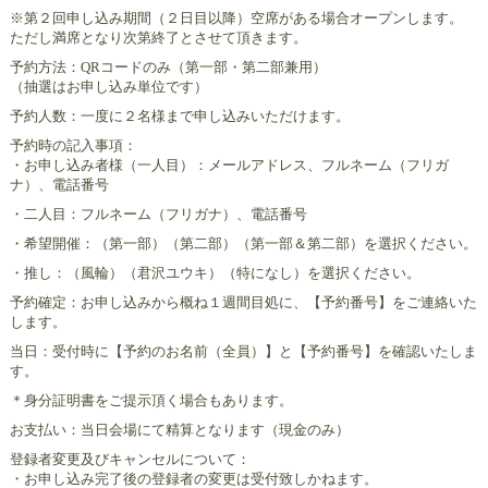
※第２回申し込み期間（２日目以降）空席がある場合オープンします。
ただし満席となり次第終了とさせて頂きます。
予約方法：QRコードのみ（第一部・第二部兼用）
（抽選はお申し込み単位です）
予約人数：一度に２名様まで申し込みいただけます。
予約時の記入事項：
・お申し込み者様（一人目）：メールアドレス、フルネーム（フリガ
ナ）、電話番号
・二人目：フルネーム（フリガナ）、電話番号
・希望開催：（第一部）（第二部）（第一部＆第二部）を選択ください。
・推し：（風輪）（君沢ユウキ）（特になし）を選択ください。
予約確定：お申し込みから概ね１週間目処に、【予約番号】をご連絡いた
します。
当日：受付時に【予約のお名前（全員）】と【予約番号】を確認いたしま
す。
＊身分証明書をご提示頂く場合もあります。
お支払い：当日会場にて精算となります（現金のみ）
登録者変更及びキャンセルについて：
・お申し込み完了後の登録者の変更は受付致しかねます。