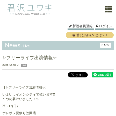
新規会員登録
ログイン
とは？
News
BACK
- Live
✨フリーライブ出演情報✨
2025.08.06 UP
LIVE
【✨フリーライブ出演情報✨】
いよいよイオンシティで歌います❣️
１つの夢叶いました！✨
🍑8/17(日)
ポレポレ夏祭り笠間店