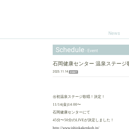
News
Schedule
- Event
石岡健康センター 温泉ステージ
2025.11.14
EVENT
㊗️初温泉ステージ歌唱！決定！
11/14(金)14:00〜
石岡健康センターにて
45分〜50分のLIVEが決定しました！
http://www.ishiokakenkoh.jp/