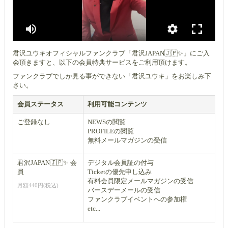
君沢ユウキオフィシャルファンクラブ「君沢JAPAN🇯🇵✨」にご入
会頂きますと、以下の会員特典サービスをご利用頂けます。
ファンクラブでしか見る事ができない「君沢ユウキ」をお楽しみ下
さい。
会員ステータス
利用可能コンテンツ
ご登録なし
NEWSの閲覧
PROFILEの閲覧
無料メールマガジンの受信
君沢JAPAN🇯🇵✨ 会
デジタル会員証の付与
員
Ticketの優先申し込み
有料会員限定メールマガジンの受信
月額440円(税込)
バースデーメールの受信
ファンクラブイベントへの参加権
etc...