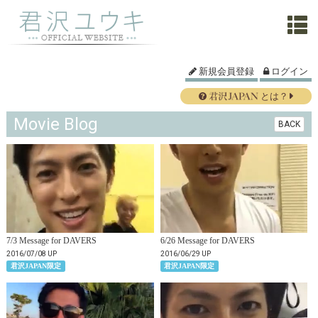
新規会員登録
ログイン
とは？
Movie Blog
BACK
7/3 Message for DAVERS
6/26 Message for DAVERS
2016/07/08 UP
2016/06/29 UP
君沢JAPAN限定
君沢JAPAN限定