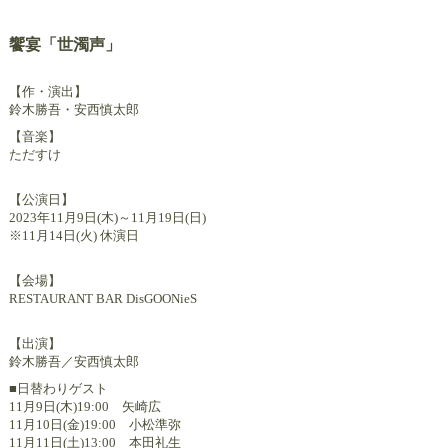
饗宴「世濁声」
【作・演出】
鈴木勝吾・安西慎太郎
【音楽】
ただすけ
【公演日】
2023年11月9日(木)～11月19日(日)
※11月14日(火) 休演日
【会場】
RESTAURANT BAR DisGOONieS
【出演】
鈴木勝吾／安西慎太郎
■日替わりゲスト
11月9日(木)19:00 矢崎広
11月10日(金)19:00 小松準弥
11月11日(土)13:00 本田礼生