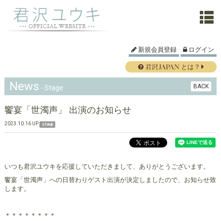
新規会員登録
ログイン
とは？
News
BACK
- Stage
饗宴「世濁声」 出演のお知らせ
2023.10.16 UP
STAGE
いつも君沢ユウキを応援していただきまして、ありがとうございます。
饗宴「世濁声」
への日替わりゲスト出演が決定しましたので、お知らせ致
します。
＊＊＊＊＊＊＊＊