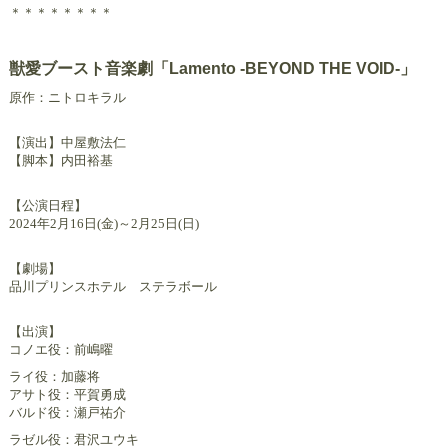
＊＊＊＊＊＊＊＊
獣愛ブースト音楽劇「Lamento -BEYOND THE VOID-」
原作：ニトロキラル
【演出】中屋敷法仁
【脚本】内田裕基
【公演日程】
2024年2月16日(金)～2月25日(日)
【劇場】
品川プリンスホテル ステラボール
【出演】
コノエ役：前嶋曜
ライ役：加藤将
アサト役：平賀勇成
バルド役：瀬戸祐介
ラゼル役：君沢ユウキ