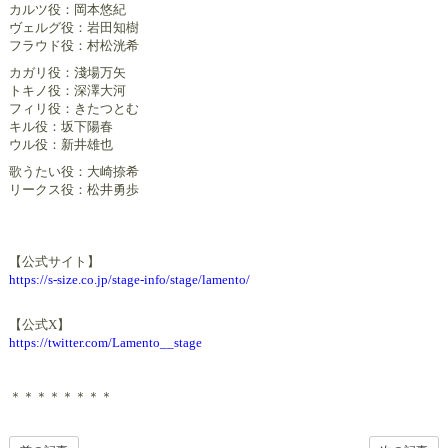
カルツ役：岡本悠紀
ヴェルグ役：岩田知樹
フラウド役：村松洸希
カガリ役：淺場万矢
トキノ役：深澤大河
フィリ役：きたつとむ
キル役：坂下陽春
ウル役：新井雄也
歌うたい役：大崎捺希
リークス役：松井勇歩
【公式サイト】
https://s-size.co.jp/stage-info/stage/lamento/
【公式X】
https://twitter.com/Lamento__stage
＊＊＊＊＊＊＊＊