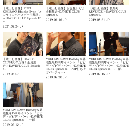
【蔵出し画像】YUKI
【蔵出し画像】お誕生日だよ
【蔵出し画像】夏祭り
KIMISAWA Birthday Event「オ
全員集合~DAVID’E CLUB
REVENGE!!~DAVID’E CLUB
ンラインバースデー生配信」
Episode 6~
Episode 5~
～DAVID’E CLUB Episode.12
2019.04.16 UP
2019.03.21 UP
～
2021.02.24 UP
【蔵出し画像】DAVID’E
YUKI KIMISAWA Birthday＆芸
YUKI KIMISAWA Birthday＆芸
CLUB1周年だヨ！全員集
能生活15周年イベント 「ビビ
能生活15周年イベント 「ビビ
合!!~DAVID’E CLUB Episode
デ・ダビデ・バー」~DAVID’E
デ・ダビデ・バー」~DAVID’E
4~
CLUB Episode.8~ -VIP打ち上
CLUB Episode.8~ -二部-
げパーティー-
2019.03.07 UP
2019.02.15 UP
2019.02.20 UP
YUKI KIMISAWA Birthday＆芸
能生活15周年イベント 「ビビ
デ・ダビデ・バー」~DAVID’E
CLUB Episode.8~ -一部-
2019.02.12 UP