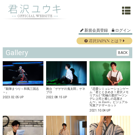
新規会員登録
ログイン
とは？
Gallery
BACK
『殺陣まつり～和風三国志
舞台「ゲゲゲの鬼太郎」ゲネ
『恋愛シミュレーションゲー
～』
プロ
ム「君とときめき！君沢メモ
リアル2 “究極の選択”〜ツン
2023.02.05 UP
2022.08.15 UP
デレ上司と癒しの花屋さ
ん〜」in Zooｍ』ビジュアル
写真アナザーカット
2021.10.04 UP